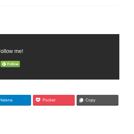
ollow me!
Hatena
Pocket
Copy