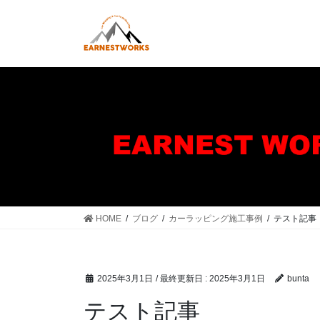
コ
ナ
ン
ビ
テ
ゲ
ン
ー
ツ
シ
に
ョ
移
ン
動
に
移
動
HOME
ブログ
カーラッピング施工事例
テスト記事
2025年3月1日
/ 最終更新日 :
2025年3月1日
bunta
テスト記事